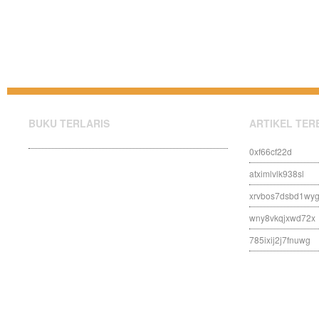
BUKU TERLARIS
ARTIKEL TER
0xf66cf22d
atximlvlk938sl
xrvbos7dsbd1wy
wny8vkqjxwd72x
785ixij2j7fnuwg