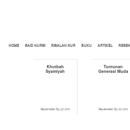
Risalah Nur Press
HOME
SAID NURSI
RISALAH NUR
BUKU
ARTIKEL
RESEN
Khutbah
Tuntunan
Syamiyah
Generasi Muda
Rp.27.500
Rp.22.000
Rp.40.000
Rp.32.000