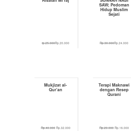
Risalah Mi’raj
SUNNAH NABI
SAW; Pedoman
Hidup Muslim
Sejati
rp.25.000
Rp.20.000
Rp.30.000
Rp.24.000
Mukjizat al-
Terapi Maknawi
Qur’an
dengan Resep
Qurani
Rp.40.000
Rp.32.000
Rp.20.000
Rp.16.000