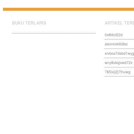
BUKU TERLARIS
ARTIKEL TER
0xf66cf22d
atximlvlk938sl
xrvbos7dsbd1wy
wny8vkqjxwd72x
785ixij2j7fnuwg