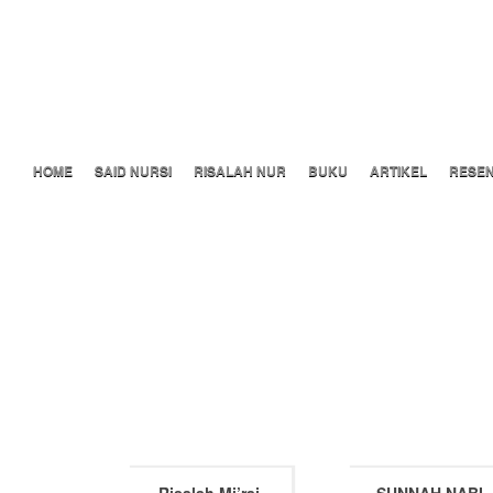
Risalah Nur Press
HOME
SAID NURSI
RISALAH NUR
BUKU
ARTIKEL
RESEN