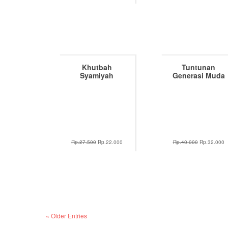
Khutbah
Tuntunan
Syamiyah
Generasi Muda
Rp.27.500
Rp.22.000
Rp.40.000
Rp.32.000
« Older Entries